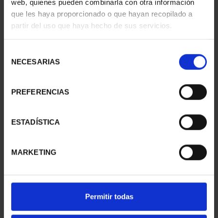
web, quienes pueden combinarla con otra información
PATRIMONIO
CIUDADES PATRIMONIO
que les haya proporcionado o que hayan recopilado a
NACIONAL II - PALACIO
- ALCALÁ DE HENARES
partir del uso que haya hecho de sus servicios.
REAL DE...
73,00 €
73,00 €
Selección
NECESARIAS
de
consentimiento
PREFERENCIAS
ESTADÍSTICA
MARKETING
SUSCRIPCIÓN
SUSCRIPCIÓN
Permitir todas
CAPITALES DE
CAPITALES DE
PROVINCIA 1
PROVINCIA 2