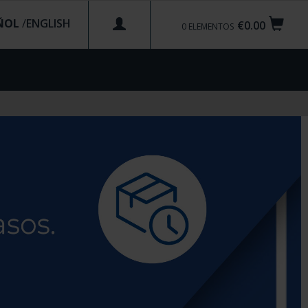
ÑOL
/
€0.00
0
ELEMENTOS