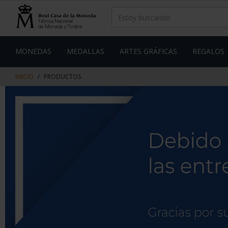
saltar
Saltar
al
al
contenido
men
de
navegacin
MONEDAS
MEDALLAS
ARTES GRÁFICAS
REGALOS
INICIO
PRODUCTOS