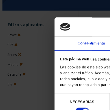
ORDENAR POR:
Filtros aplicados
Proof
Consentimiento
925
5 Productos en
Series
Esta página web usa cookie
Madrid
Las cookies de este sitio we
y analizar el tráfico. Ademá
Cataluña
redes sociales, publicidad y
5 €
que hayan recopilado a parti
Selección
NECESARIAS
de
consentimiento