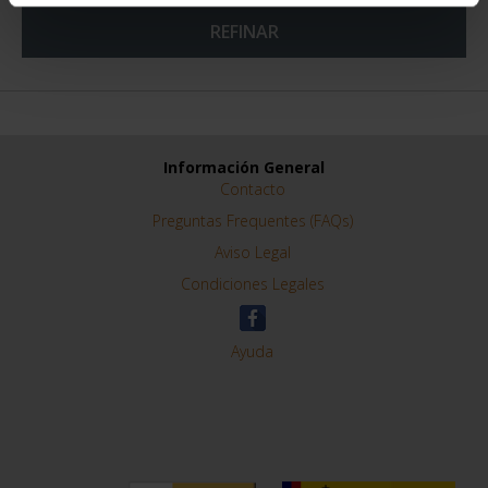
PROVINCIA 3
PROVINCIA 4
949,00 €
949,00 €
Sólo para usuarios
Sólo para usuarios
registrados
registrados
ORDENAR POR:
REFINAR
Información General
Contacto