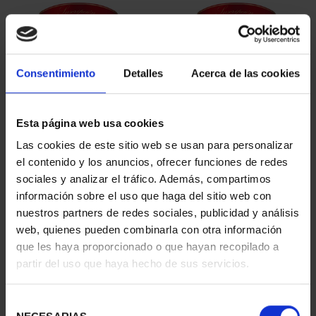
Consentimiento
Detalles
Acerca de las cookies
Esta página web usa cookies
SUSCRIPCIÓN
SUSCRIPCIÓN
Las cookies de este sitio web se usan para personalizar
CAPITALES DE
CAPITALES DE
el contenido y los anuncios, ofrecer funciones de redes
PROVINCIA 1
PROVINCIA 2
sociales y analizar el tráfico. Además, compartimos
949,00 €
949,00 €
información sobre el uso que haga del sitio web con
nuestros partners de redes sociales, publicidad y análisis
Sólo para usuarios
Sólo para usuarios
registrados
registrados
web, quienes pueden combinarla con otra información
que les haya proporcionado o que hayan recopilado a
partir del uso que haya hecho de sus servicios.
Selección