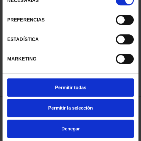
NECESARIAS
de
consentimiento
PREFERENCIAS
SUSCRIPCIÓN
SUSCRIPCIÓN
ESTADÍSTICA
CAPITALES DE
CAPITALES DE
PROVINCIA 3
PROVINCIA 4
MARKETING
949,00 €
949,00 €
Sólo para usuarios
Sólo para usuarios
registrados
registrados
Permitir todas
Permitir la selección
ORDENAR POR:
Denegar