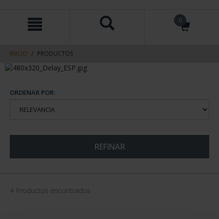
saltar
Saltar
0
al
al
contenido
men
de
navegacin
INICIO
PRODUCTOS
ORDENAR POR:
REFINAR
4 Productos encontrados