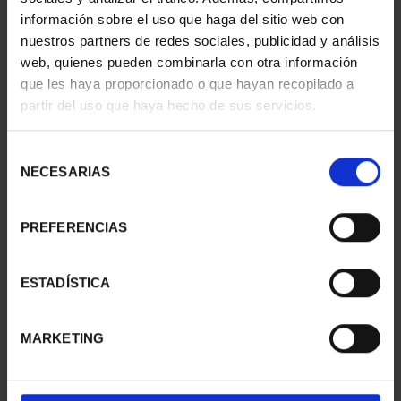
información sobre el uso que haga del sitio web con
nuestros partners de redes sociales, publicidad y análisis
web, quienes pueden combinarla con otra información
SUSCRIPCIÓN
SUSCRIPCIÓN
que les haya proporcionado o que hayan recopilado a
CAPITALES DE
CAPITALES DE
partir del uso que haya hecho de sus servicios.
PROVINCIA 1
PROVINCIA 2
949,00 €
949,00 €
Selección
Sólo para usuarios
Sólo para usuarios
NECESARIAS
de
registrados
registrados
consentimiento
PREFERENCIAS
ESTADÍSTICA
MARKETING