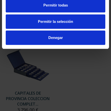
SUSCRIPCIÓN
SUSCRIPCIÓN
Permitir todas
CAPITALES DE
CAPITALES DE
PROVINCIA 3
PROVINCIA 4
949,00 €
949,00 €
Permitir la selección
Sólo para usuarios
Sólo para usuarios
registrados
registrados
Denegar
CAPITALES DE
PROVINCIA COLECCION
COMPLET...
3.796,00 €