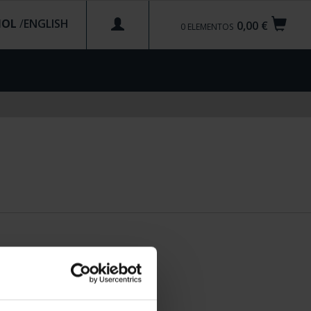
ÑOL
/
0,00 €
0
ELEMENTOS