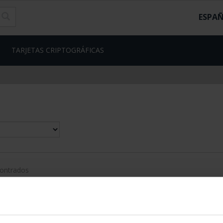
ESPA
TARJETAS CRIPTOGRÁFICAS
contrados