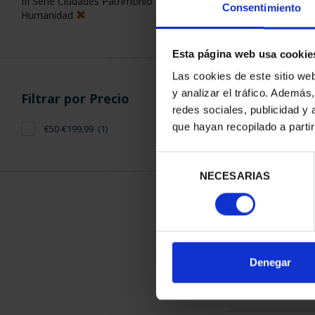
III Serie Ciudades Patrimonio de la
Consentimiento
Humanidad
Esta página web usa cookie
Las cookies de este sitio we
y analizar el tráfico. Ademá
Filtrar por Precio
CIUDADES PAT
redes sociales, publicidad y
SEG
que hayan recopilado a parti
€50-€199,99
(1)
73,
Selección
NECESARIAS
de
consentimiento
ORDENAR POR:
Denegar