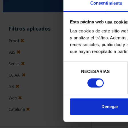
Consentimiento
Esta página web usa cookie
ORDENAR POR:
Filtros aplicados
Las cookies de este sitio we
y analizar el tráfico. Ademá
Proof
redes sociales, publicidad y
que hayan recopilado a parti
925
1 Productos en
Series
Selección
NECESARIAS
de
CC.AA.
consentimiento
5 €
Web
Denegar
Cataluña