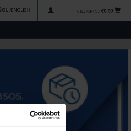
ÑOL
/
€0.00
0
ELEMENTOS