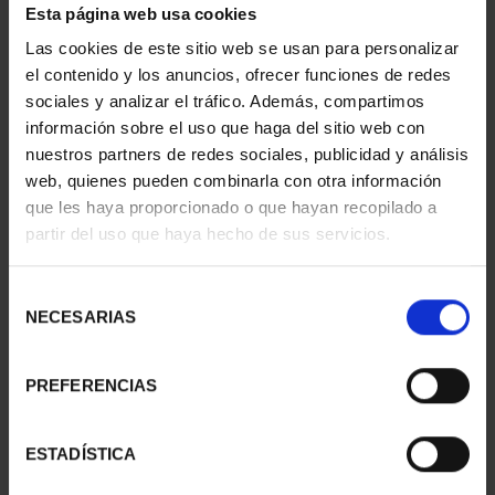
Esta página web usa cookies
PATRIMONIO
CIUDADES PATRIMONIO
NACIONAL II - PALACIO
- ALCALÁ DE HENARES
Las cookies de este sitio web se usan para personalizar
REAL DE...
73,00 €
el contenido y los anuncios, ofrecer funciones de redes
73,00 €
sociales y analizar el tráfico. Además, compartimos
información sobre el uso que haga del sitio web con
nuestros partners de redes sociales, publicidad y análisis
web, quienes pueden combinarla con otra información
que les haya proporcionado o que hayan recopilado a
partir del uso que haya hecho de sus servicios.
Selección
NECESARIAS
de
consentimiento
PREFERENCIAS
CIUDADES PATRIMONIO
CIUDADES PATRIMONIO
ESTADÍSTICA
- ÁVILA
II - CUENCA
73,00 €
73,00 €