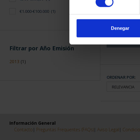
CAPITALES 
€1.000-€100.000
(1)
COLECCION
3.79
Denegar
Filtrar por Año Emisión
2013
(1)
ORDENAR POR:
Información General
Contacto
|
Preguntas Frequentes (FAQs)
|
Aviso Legal
|
Condicio