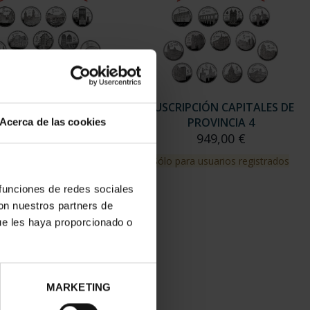
RIPCIÓN CAPITALES DE
SUSCRIPCIÓN CAPITALES DE
PROVINCIA 3
PROVINCIA 4
Acerca de las cookies
949,00 €
949,00 €
para usuarios registrados
Sólo para usuarios registrados
 funciones de redes sociales
con nuestros partners de
ue les haya proporcionado o
MARKETING