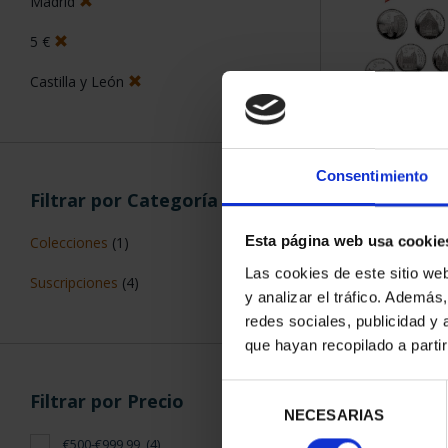
Madrid
5 €
Castilla y León
SUSCRIPCIÓN 
PROVI
Consentimiento
Filtrar por Categoría
949,
Sólo para usuar
Esta página web usa cookie
Colecciones
(1)
Las cookies de este sitio we
Suscripciones
(4)
y analizar el tráfico. Ademá
redes sociales, publicidad y
que hayan recopilado a parti
Selección
Filtrar por Precio
NECESARIAS
de
consentimiento
€500-€999,99
(4)