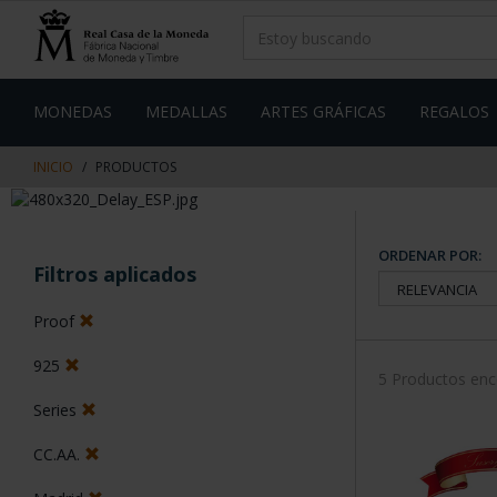
saltar
Saltar
al
al
contenido
men
de
navegacin
MONEDAS
MEDALLAS
ARTES GRÁFICAS
REGALOS
INICIO
PRODUCTOS
ORDENAR POR:
Filtros aplicados
Proof
925
5 Productos en
Series
CC.AA.