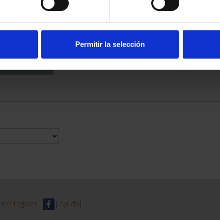
DE PROVINCIA
 COMPLET...
6,00 €
Permitir la selección
nes Legales
|
|
Ayuda
|