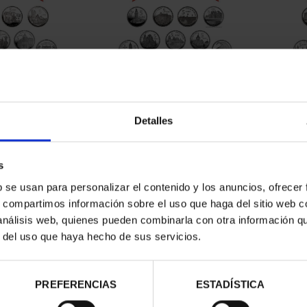
CAPITALES DE
SUSCRIPCIÓN CAPITALES DE
SUSC
NCIA 1
PROVINCIA 2
Detalles
00 €
949,00 €
ios registrados
Sólo para usuarios registrados
Sólo 
s
b se usan para personalizar el contenido y los anuncios, ofrecer
s, compartimos información sobre el uso que haga del sitio web 
 análisis web, quienes pueden combinarla con otra información q
r del uso que haya hecho de sus servicios.
PREFERENCIAS
ESTADÍSTICA