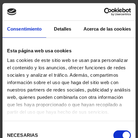
Consentimiento
Detalles
Acerca de las cookies
Esta página web usa cookies
Las cookies de este sitio web se usan para personalizar
CIUDADES PATRIMONIO
CIUDADES PATRIMONIO
el contenido y los anuncios, ofrecer funciones de redes
- ÁVILA
II - SALAMANCA
sociales y analizar el tráfico. Además, compartimos
73,00 €
73,00 €
información sobre el uso que haga del sitio web con
nuestros partners de redes sociales, publicidad y análisis
web, quienes pueden combinarla con otra información
que les haya proporcionado o que hayan recopilado a
partir del uso que haya hecho de sus servicios.
Selección
NECESARIAS
de