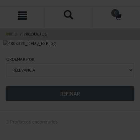
saltar
Saltar
0
al
al
contenido
men
de
navegacin
INICIO
PRODUCTOS
ORDENAR POR:
REFINAR
3 Productos encontrados