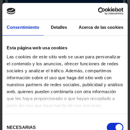
ORDENAR POR:
Consentimiento
Detalles
Acerca de las cookies
Esta página web usa cookies
REFINAR
Las cookies de este sitio web se usan para personalizar
el contenido y los anuncios, ofrecer funciones de redes
sociales y analizar el tráfico. Además, compartimos
3 Productos encontrados
información sobre el uso que haga del sitio web con
nuestros partners de redes sociales, publicidad y análisis
web, quienes pueden combinarla con otra información
que les haya proporcionado o que hayan recopilado a
partir del uso que haya hecho de sus servicios.
Selección
NECESARIAS
de