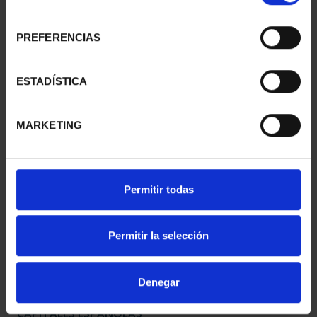
consentimiento
PREFERENCIAS
CAPITALES ESPAÑOLAS
CAPITALES ESPAÑOLAS
- CUENCA
- GUADALAJARA
ESTADÍSTICA
73,00 €
73,00 €
MARKETING
Permitir todas
Permitir la selección
Denegar
CAPITALES ESPAÑOLAS