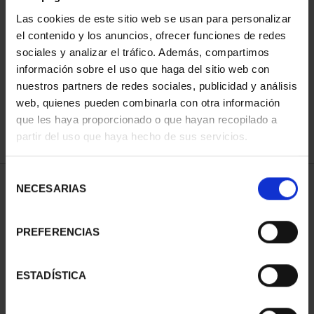
Las cookies de este sitio web se usan para personalizar
el contenido y los anuncios, ofrecer funciones de redes
ORDENAR POR:
sociales y analizar el tráfico. Además, compartimos
información sobre el uso que haga del sitio web con
nuestros partners de redes sociales, publicidad y análisis
web, quienes pueden combinarla con otra información
que les haya proporcionado o que hayan recopilado a
REFINAR
partir del uso que haya hecho de sus servicios.
Selección
1 Productos encontrados
NECESARIAS
de
consentimiento
PREFERENCIAS
ESTADÍSTICA