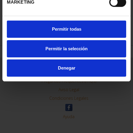
MARKETING
REFINAR
Permitir todas
Permitir la selección
Información General
Denegar
Contacto
Preguntas Frequentes (FAQs)
Aviso Legal
Condiciones Legales
Ayuda