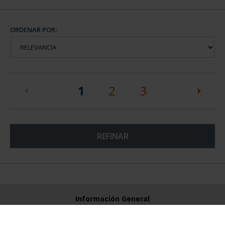
ORDENAR POR:
(current)
1
2
3
REFINAR
Información General
Contacto
Preguntas Frequentes (FAQs)