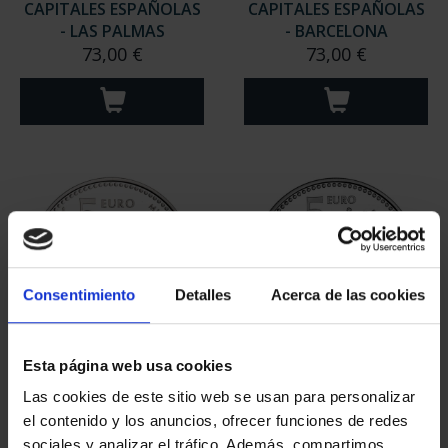
CAPITALES ESPAÑOLAS
CAPITALES ESPAÑOLAS
- LAS PALMAS
- BARCELONA
73,00 €
73,00 €
Consentimiento
Detalles
Acerca de las cookies
Esta página web usa cookies
CAPITALES ESPAÑOLAS
CAPITALES ESPAÑOLAS
- ALBACETE
- MADRID
Las cookies de este sitio web se usan para personalizar
73,00 €
73,00 €
el contenido y los anuncios, ofrecer funciones de redes
sociales y analizar el tráfico. Además, compartimos