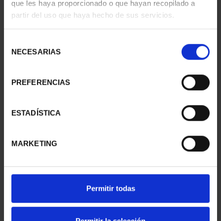
que les haya proporcionado o que hayan recopilado a
- LLEIDA
- TARRAGONA
partir del uso que haya hecho de sus servicios.
73,00 €
73,00 €
Selección
NECESARIAS
de
consentimiento
PREFERENCIAS
ESTADÍSTICA
MARKETING
SUSCRIPCIÓN
SUSCRIPCIÓN
CAPITALES DE
CAPITALES DE
Permitir todas
PROVINCIA 1
PROVINCIA 2
949,00 €
949,00 €
Permitir la selección