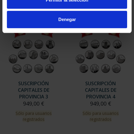
Sólo para usuarios
Sólo para usuarios
registrados
registrados
Denegar
SUSCRIPCIÓN
SUSCRIPCIÓN
CAPITALES DE
CAPITALES DE
PROVINCIA 3
PROVINCIA 4
949,00 €
949,00 €
Sólo para usuarios
Sólo para usuarios
registrados
registrados