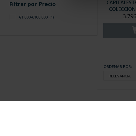
CAPITALES D
Filtrar por Precio
COLECCION 
3.796
€1.000-€100.000
(1)
ORDENAR POR:
Información General
Contacto
|
Preguntas Frequentes (FAQs)
|
Aviso Legal
|
Condicio