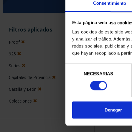
Consentimiento
Esta página web usa cookie
ORDENAR POR:
Filtros aplicados
Las cookies de este sitio we
y analizar el tráfico. Ademá
Proof
redes sociales, publicidad y
que hayan recopilado a parti
925
1 Productos en
Series
Selección
NECESARIAS
de
Capitales de Provincia
consentimiento
Castilla y León
Colecciones
Denegar