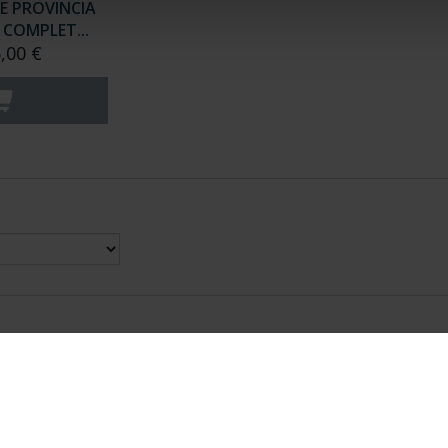
E PROVINCIA
COMPLET...
,00 €
nes Legales
|
|
Ayuda
|