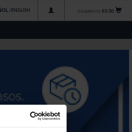
ÑOL
/
€0.00
0
ELEMENTOS