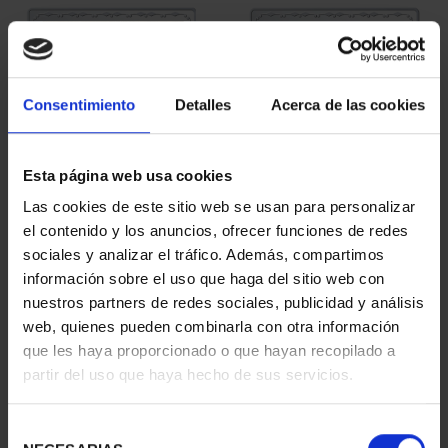
Consentimiento
Detalles
Acerca de las cookies
Esta página web usa cookies
275 ANIVERSARIO DE
275 ANIVERSARIO DE
Las cookies de este sitio web se usan para personalizar
GOYA (2021) PERRO
GOYA (2021) LA
el contenido y los anuncios, ofrecer funciones de redes
153,00 €
COMETA
sociales y analizar el tráfico. Además, compartimos
153,00 €
información sobre el uso que haga del sitio web con
nuestros partners de redes sociales, publicidad y análisis
web, quienes pueden combinarla con otra información
que les haya proporcionado o que hayan recopilado a
partir del uso que haya hecho de sus servicios.
Selección