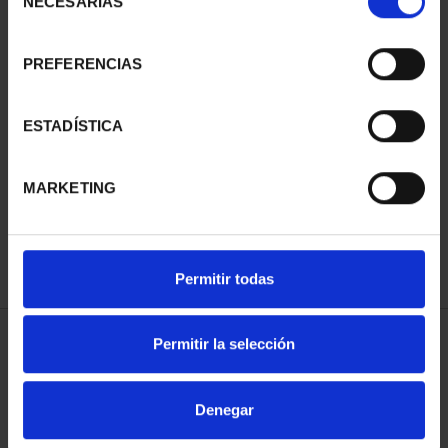
NECESARIAS
de
consentimiento
PREFERENCIAS
ESTADÍSTICA
275 ANIVERSARIO DE
GOYA (2021) QUITASOL
153,00 €
MARKETING
Permitir todas
Permitir la selección
ORDENAR POR:
Denegar