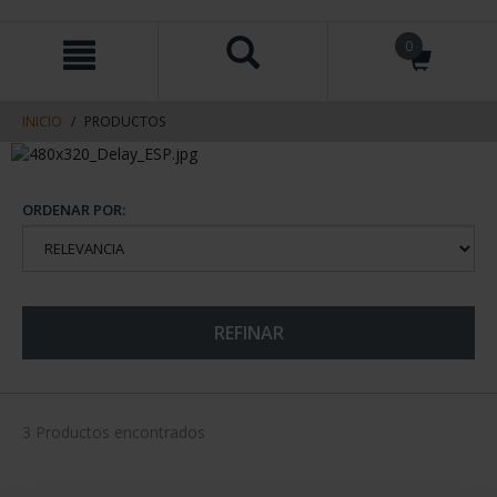
saltar
Saltar
0
al
al
contenido
men
de
navegacin
INICIO
PRODUCTOS
ORDENAR POR:
REFINAR
3 Productos encontrados