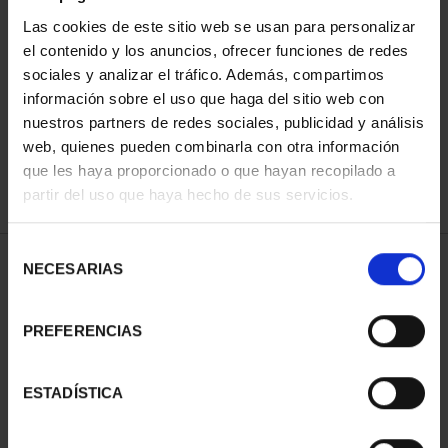
Las cookies de este sitio web se usan para personalizar
el contenido y los anuncios, ofrecer funciones de redes
ORDENAR POR:
sociales y analizar el tráfico. Además, compartimos
información sobre el uso que haga del sitio web con
nuestros partners de redes sociales, publicidad y análisis
web, quienes pueden combinarla con otra información
que les haya proporcionado o que hayan recopilado a
REFINAR
partir del uso que haya hecho de sus servicios.
Selección
1 Productos encontrados
NECESARIAS
de
consentimiento
PREFERENCIAS
ESTADÍSTICA