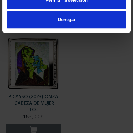
Permitir la selección
575,00 €
Denegar
PICASSO (2023) ONZA
"CABEZA DE MUJER
LLO...
163,00 €