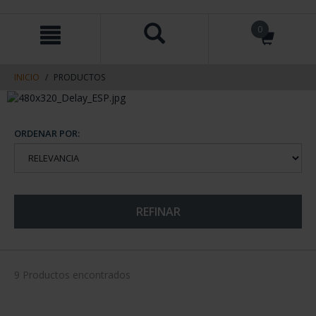
saltar
Saltar
0
al
al
contenido
men
de
navegacin
INICIO
PRODUCTOS
ORDENAR POR:
REFINAR
9 Productos encontrados