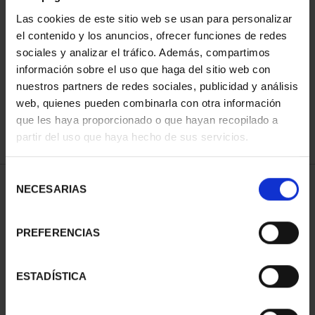
Las cookies de este sitio web se usan para personalizar
el contenido y los anuncios, ofrecer funciones de redes
ORDENAR POR:
sociales y analizar el tráfico. Además, compartimos
información sobre el uso que haga del sitio web con
nuestros partners de redes sociales, publicidad y análisis
web, quienes pueden combinarla con otra información
que les haya proporcionado o que hayan recopilado a
REFINAR
partir del uso que haya hecho de sus servicios.
Selección
1 Productos encontrados
NECESARIAS
de
consentimiento
PREFERENCIAS
ESTADÍSTICA