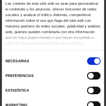
153,00 €
COMETA
Las cookies de este sitio web se usan para personalizar
153,00 €
el contenido y los anuncios, ofrecer funciones de redes
sociales y analizar el tráfico. Además, compartimos
información sobre el uso que haga del sitio web con
nuestros partners de redes sociales, publicidad y análisis
web, quienes pueden combinarla con otra información
que les haya proporcionado o que hayan recopilado a
partir del uso que haya hecho de sus servicios.
Selección
NECESARIAS
de
consentimiento
PREFERENCIAS
275 ANIVERSARIO DE
MARÍA DE MAEZTU
GOYA (2021) QUITASOL
(2023) 8 REALES
ESTADÍSTICA
153,00 €
140,00 €
MARKETING