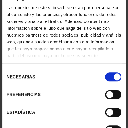
Las cookies de este sitio web se usan para personalizar
el contenido y los anuncios, ofrecer funciones de redes
ORDENAR POR:
sociales y analizar el tráfico. Además, compartimos
información sobre el uso que haga del sitio web con
nuestros partners de redes sociales, publicidad y análisis
web, quienes pueden combinarla con otra información
que les haya proporcionado o que hayan recopilado a
REFINAR
partir del uso que haya hecho de sus servicios.
Selección
1 Productos encontrados
NECESARIAS
de
consentimiento
PREFERENCIAS
ESTADÍSTICA