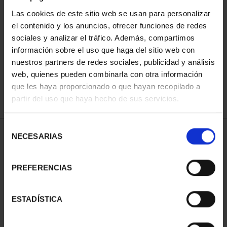
Las cookies de este sitio web se usan para personalizar
el contenido y los anuncios, ofrecer funciones de redes
ORDENAR POR:
sociales y analizar el tráfico. Además, compartimos
información sobre el uso que haga del sitio web con
nuestros partners de redes sociales, publicidad y análisis
web, quienes pueden combinarla con otra información
que les haya proporcionado o que hayan recopilado a
REFINAR
partir del uso que haya hecho de sus servicios.
Selección
1 Productos encontrados
NECESARIAS
de
consentimiento
PREFERENCIAS
ESTADÍSTICA