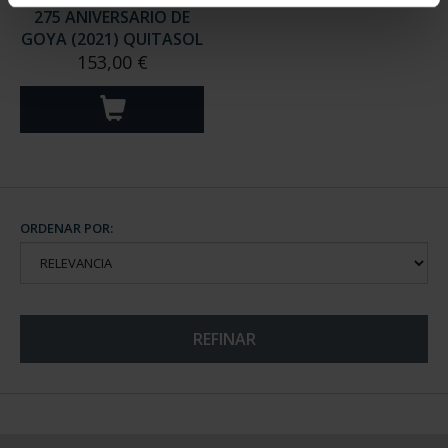
275 ANIVERSARIO DE
GOYA (2021) QUITASOL
153,00 €
ORDENAR POR:
REFINAR