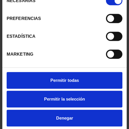
NECESARIAS
de
consentimiento
PREFERENCIAS
275 ANIVERSARIO DE
275 ANIVERSARIO DE
GOYA (2021) PERRO
GOYA (2021) LA
153,00 €
COMETA
ESTADÍSTICA
153,00 €
MARKETING
Permitir todas
Permitir la selección
Denegar