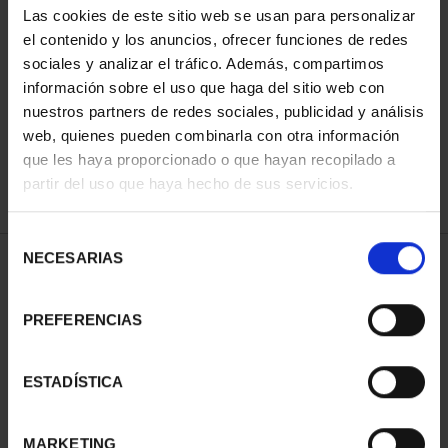
Las cookies de este sitio web se usan para personalizar
el contenido y los anuncios, ofrecer funciones de redes
sociales y analizar el tráfico. Además, compartimos
ORDENAR POR:
información sobre el uso que haga del sitio web con
nuestros partners de redes sociales, publicidad y análisis
web, quienes pueden combinarla con otra información
que les haya proporcionado o que hayan recopilado a
REFINAR
partir del uso que haya hecho de sus servicios.
Selección
NECESARIAS
de
2 Productos encontrados
consentimiento
PREFERENCIAS
ESTADÍSTICA
MARKETING