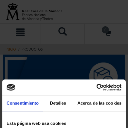
saltar
Saltar
0
al
al
contenido
men
de
navegacin
INICIO
PRODUCTOS
Consentimiento
Detalles
Acerca de las cookies
Esta página web usa cookies