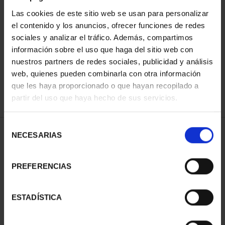
Las cookies de este sitio web se usan para personalizar
el contenido y los anuncios, ofrecer funciones de redes
ORDENAR POR:
sociales y analizar el tráfico. Además, compartimos
información sobre el uso que haga del sitio web con
nuestros partners de redes sociales, publicidad y análisis
web, quienes pueden combinarla con otra información
que les haya proporcionado o que hayan recopilado a
REFINAR
partir del uso que haya hecho de sus servicios.
Selección
2 Productos encontrados
NECESARIAS
de
consentimiento
PREFERENCIAS
ESTADÍSTICA