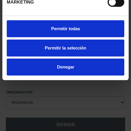
MARKETING
CIUDADES PATRIMONIO
SUSCRIPCIÓN CIUDADES
Permitir todas
DE LA HUMANIDAD
PATRIMONIO DE LA
COLE...
HU...
1.095,00 €
1.095,00 €
Permitir la selección
Sólo para usuarios
registrados
Denegar
ORDENAR POR:
REFINAR