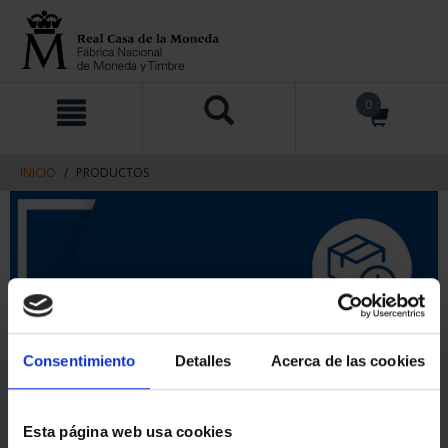
saltar
Saltar
0
al
al
contenido
men
de
navegacin
INICIO
PRODUCTOS
Consentimiento
Detalles
Acerca de las cookies
Esta página web usa cookies