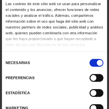
Las cookies de este sitio web se usan para personalizar
el contenido y los anuncios, ofrecer funciones de redes
sociales y analizar el tráfico. Además, compartimos
ORDENAR POR:
información sobre el uso que haga del sitio web con
nuestros partners de redes sociales, publicidad y análisis
web, quienes pueden combinarla con otra información
que les haya proporcionado o que hayan recopilado a
REFINAR
partir del uso que haya hecho de sus servicios.
Selección
NECESARIAS
de
1 Productos encontrados
consentimiento
PREFERENCIAS
ESTADÍSTICA
MARKETING