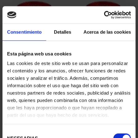
Consentimiento
Detalles
Acerca de las cookies
Esta página web usa cookies
SUSCRIPCIÓN
SUSCRIPCIÓN
Las cookies de este sitio web se usan para personalizar
CAPITALES DE
CAPITALES DE
el contenido y los anuncios, ofrecer funciones de redes
PROVINCIA 1
PROVINCIA 2
sociales y analizar el tráfico. Además, compartimos
949,00 €
949,00 €
información sobre el uso que haga del sitio web con
nuestros partners de redes sociales, publicidad y análisis
Sólo para usuarios
Sólo para usuarios
registrados
registrados
web, quienes pueden combinarla con otra información
que les haya proporcionado o que hayan recopilado a
partir del uso que haya hecho de sus servicios.
Selección