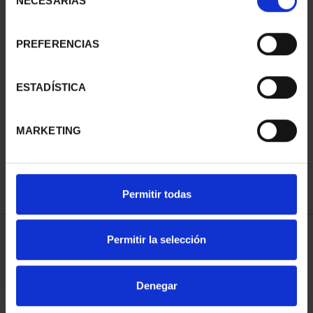
NECESARIAS
de
consentimiento
PREFERENCIAS
SUSCRIPCIÓN
SUSCRIPCIÓN
ESTADÍSTICA
CAPITALES DE
CAPITALES DE
PROVINCIA 3
PROVINCIA 4
MARKETING
949,00 €
949,00 €
Sólo para usuarios
Sólo para usuarios
registrados
registrados
Permitir todas
Permitir la selección
ORDENAR POR:
Denegar