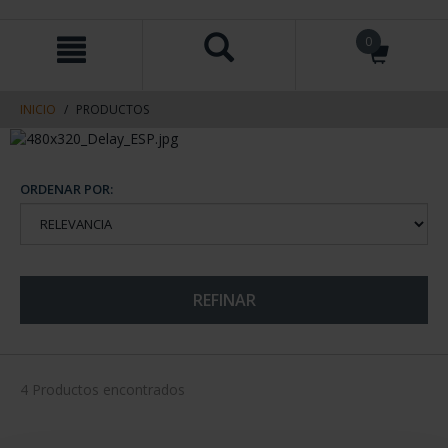
saltar
Saltar
0
al
al
contenido
men
de
navegacin
INICIO
PRODUCTOS
ORDENAR POR:
REFINAR
4 Productos encontrados