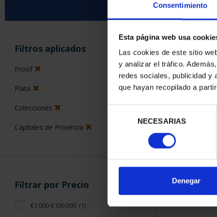
Consentimiento
Esta página web usa cookie
ORDENAR POR:
Filtros aplicados
Las cookies de este sitio we
y analizar el tráfico. Ademá
Proof
redes sociales, publicidad y
que hayan recopilado a parti
Plata
1 Productos en
Colecciones
Selección
NECESARIAS
de
Capitales de Provincia
consentimiento
Denegar
Filtrar por Precio
€1.000-€100.000
(1)