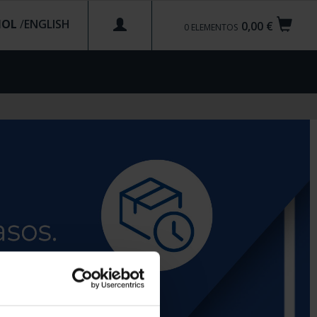
ÑOL
/
0,00 €
0
ELEMENTOS