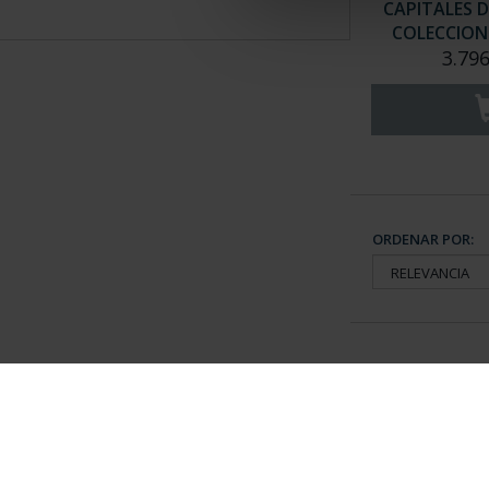
CAPITALES D
COLECCION 
3.796
ORDENAR POR:
Información General
Contacto
|
Preguntas Frequentes (FAQs)
|
Aviso Legal
|
Condicio