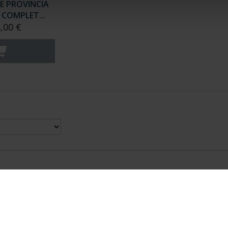
E PROVINCIA
COMPLET...
,00 €
nes Legales
|
|
Ayuda
|