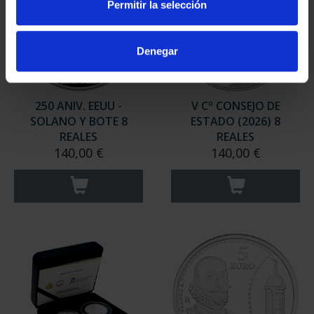
Permitir la selección
Denegar
250 ANIV. EEUU -
V Cº CONSEJO DE
SOLANO Y BOTE 8
ESTADO (2026) 8
REALES
REALES
140,00 €
140,00 €