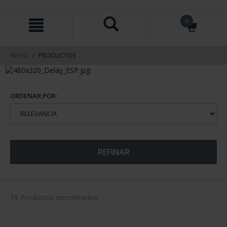
saltar
Saltar
0
al
al
contenido
men
de
navegacin
INICIO
PRODUCTOS
ORDENAR POR:
REFINAR
19 Productos encontrados