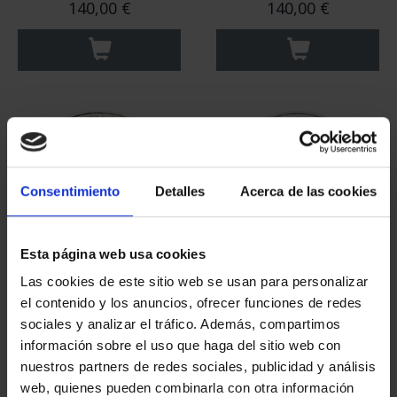
140,00 €
140,00 €
Consentimiento
Detalles
Acerca de las cookies
Esta página web usa cookies
Las cookies de este sitio web se usan para personalizar
AÑO GAUDÍ - PARQUE
250 ANIV. EEUU- LUIS DE
el contenido y los anuncios, ofrecer funciones de redes
GÜELL 8 REALES
CORDOVA 8 REALES
sociales y analizar el tráfico. Además, compartimos
140,00 €
140,00 €
información sobre el uso que haga del sitio web con
nuestros partners de redes sociales, publicidad y análisis
web, quienes pueden combinarla con otra información