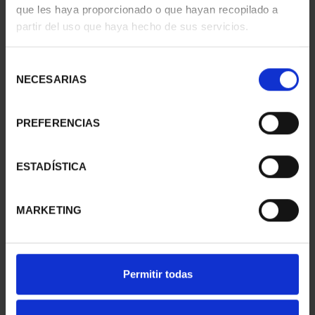
que les haya proporcionado o que hayan recopilado a
partir del uso que haya hecho de sus servicios.
Selección
NECESARIAS
de
consentimiento
PREFERENCIAS
250 ANIV. EEUU - B. DE
250 ANIV. EEUU -
ESTADÍSTICA
GALVEZ 8 REALES
CINCUENTÍN
140,00 €
610,00 €
MARKETING
Permitir todas