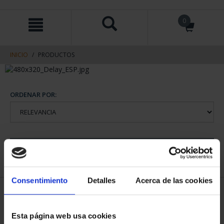
saltar
Saltar
0
al
al
contenido
men
de
navegacin
INICIO
PRODUCTOS
ORDENAR POR:
REFINAR
Consentimiento
Detalles
Acerca de las cookies
1 Productos encontrados
Esta página web usa cookies