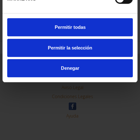
REFINAR
Permitir todas
Permitir la selección
Información General
Denegar
Contacto
Preguntas Frequentes (FAQs)
Aviso Legal
Condiciones Legales
Ayuda