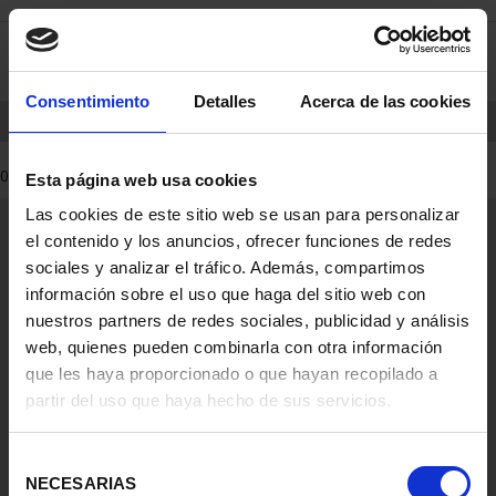
saltar
Saltar
0
al
al
contenido
men
de
Consentimiento
Detalles
Acerca de las cookies
navegacin
INICIO
PRODUCTOS
0 Productos encontrados
Esta página web usa cookies
Las cookies de este sitio web se usan para personalizar
Información General
el contenido y los anuncios, ofrecer funciones de redes
Contacto
sociales y analizar el tráfico. Además, compartimos
Preguntas Frequentes (FAQs)
información sobre el uso que haga del sitio web con
Aviso Legal
nuestros partners de redes sociales, publicidad y análisis
web, quienes pueden combinarla con otra información
Condiciones Legales
que les haya proporcionado o que hayan recopilado a
partir del uso que haya hecho de sus servicios.
Ayuda
Selección
NECESARIAS
de