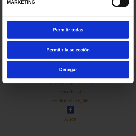
MARKETING
REFINAR
Permitir todas
Permitir la selección
Información General
Denegar
Contacto
Preguntas Frequentes (FAQs)
Aviso Legal
Condiciones Legales
Ayuda