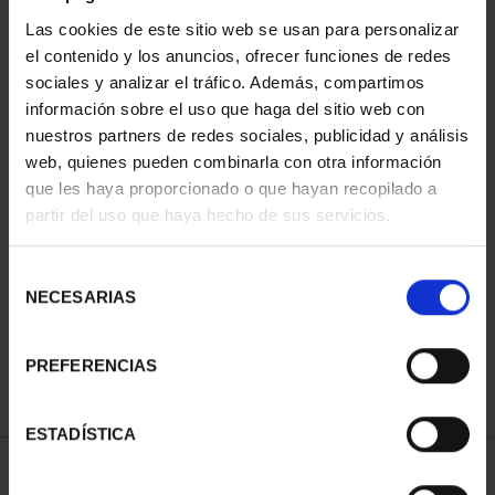
Las cookies de este sitio web se usan para personalizar
el contenido y los anuncios, ofrecer funciones de redes
sociales y analizar el tráfico. Además, compartimos
información sobre el uso que haga del sitio web con
nuestros partners de redes sociales, publicidad y análisis
web, quienes pueden combinarla con otra información
que les haya proporcionado o que hayan recopilado a
partir del uso que haya hecho de sus servicios.
275 ANIVERSARIO DE
425 ANIV. DE
GOYA (2021)
VELÁZQUEZ (2024) COL.
COLECCIÓN...
PLATA
Selección
1.069,00 €
1.069,00 €
NECESARIAS
de
consentimiento
PREFERENCIAS
ESTADÍSTICA
ORDENAR POR: