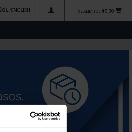
ÑOL
/
€0.00
0
ELEMENTOS