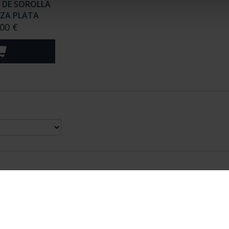
 DE SOROLLA
NZA PLATA
00 €
nes Legales
|
|
Ayuda
|