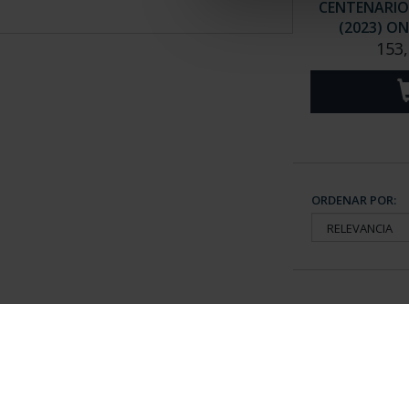
CENTENARIO
(2023) O
153,
ORDENAR POR:
Información General
Contacto
|
Preguntas Frequentes (FAQs)
|
Aviso Legal
|
Condicio