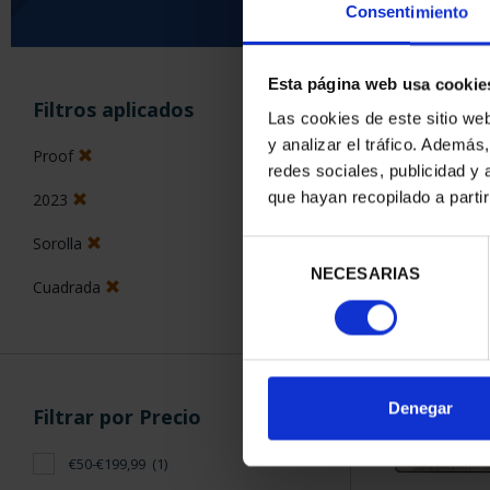
Consentimiento
Esta página web usa cookie
ORDENAR POR:
Filtros aplicados
Las cookies de este sitio we
y analizar el tráfico. Ademá
Proof
redes sociales, publicidad y
que hayan recopilado a parti
2023
1 Productos en
Sorolla
Selección
NECESARIAS
de
Cuadrada
consentimiento
Denegar
Filtrar por Precio
€50-€199,99
(1)