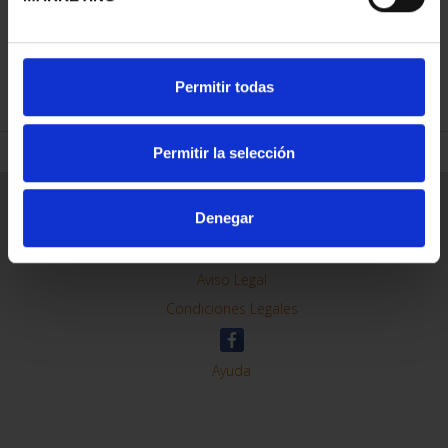
REFINAR
Permitir todas
Permitir la selección
Información General
Denegar
Contacto
Preguntas Frequentes (FAQs)
Aviso Legal
Condiciones Legales
Ayuda