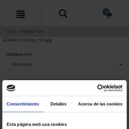
saltar
Saltar
0
al
al
contenido
men
de
navegacin
INICIO
PRODUCTOS
ORDENAR POR:
REFINAR
Consentimiento
Detalles
Acerca de las cookies
1 Productos encontrados
Esta página web usa cookies