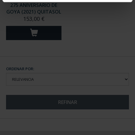
275 ANIVERSARIO DE
GOYA (2021) QUITASOL
153,00 €
ORDENAR POR:
REFINAR