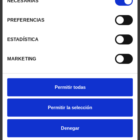
NECESARIAS
de
consentimiento
PREFERENCIAS
275 ANIVERSARIO DE
275 ANIVERSARIO DE
GOYA (2021) PERRO
GOYA (2021) LA
153,00 €
COMETA
ESTADÍSTICA
153,00 €
MARKETING
Permitir todas
Permitir la selección
Denegar