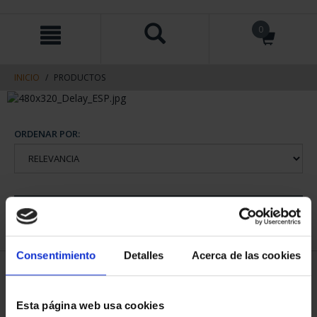
saltar
Saltar
0
al
al
contenido
men
de
navegacin
INICIO
PRODUCTOS
ORDENAR POR:
REFINAR
Consentimiento
Detalles
Acerca de las cookies
1 Productos encontrados
Esta página web usa cookies