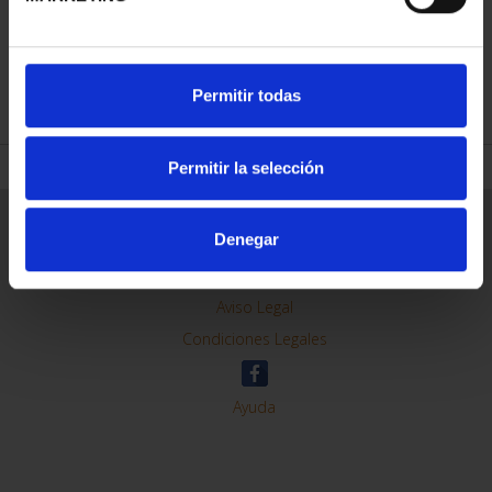
REFINAR
Permitir todas
Permitir la selección
Información General
Denegar
Contacto
Preguntas Frequentes (FAQs)
Aviso Legal
Condiciones Legales
Ayuda