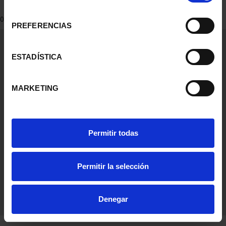
consentimiento
0 Productos encontrados
PREFERENCIAS
Información General
Contacto
ESTADÍSTICA
Preguntas Frequentes (FAQs)
Aviso Legal
MARKETING
Condiciones Legales
Ayuda
Permitir todas
Permitir la selección
Denegar