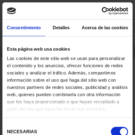
saltar
Saltar
Consentimiento
Detalles
Acerca de las cookies
0
al
al
contenido
men
de
Esta página web usa cookies
navegacin
INICIO
PRODUCTOS
Las cookies de este sitio web se usan para personalizar
el contenido y los anuncios, ofrecer funciones de redes
sociales y analizar el tráfico. Además, compartimos
información sobre el uso que haga del sitio web con
nuestros partners de redes sociales, publicidad y análisis
web, quienes pueden combinarla con otra información
que les haya proporcionado o que hayan recopilado a
partir del uso que haya hecho de sus servicios.
Selección
NECESARIAS
de