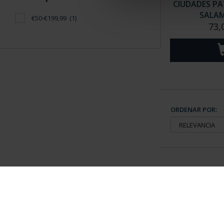
CIUDADES PAT
SALA
€50-€199,99
(1)
73,
ORDENAR POR:
Información General
Contacto
|
Preguntas Frequentes (FAQs)
|
Aviso Legal
|
Condicio