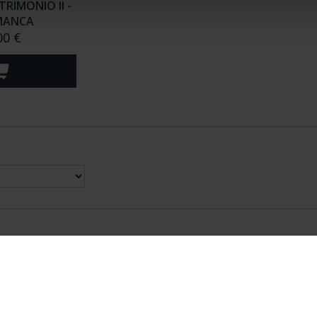
RIMONIO II -
MANCA
00 €
nes Legales
|
|
Ayuda
|