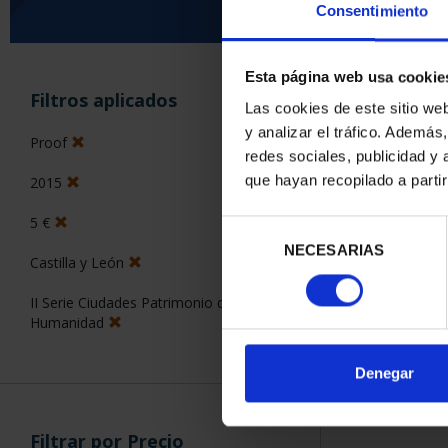
Consentimiento
Esta página web usa cookie
ORDENAR POR:
Filtros aplicados
Las cookies de este sitio we
y analizar el tráfico. Ademá
Proof
redes sociales, publicidad y
que hayan recopilado a parti
2015
1 Productos en
5 €
Selección
NECESARIAS
de
Castilla y León
consentimiento
II Serie Ciudades Patrimonio de la
Humanidad
Denegar
Filtrar por Precio