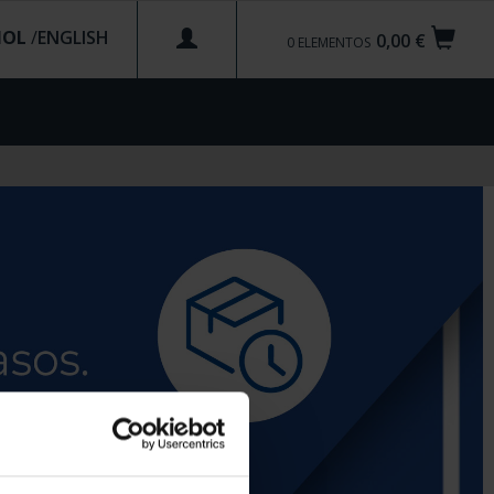
ÑOL
/
0,00 €
0
ELEMENTOS