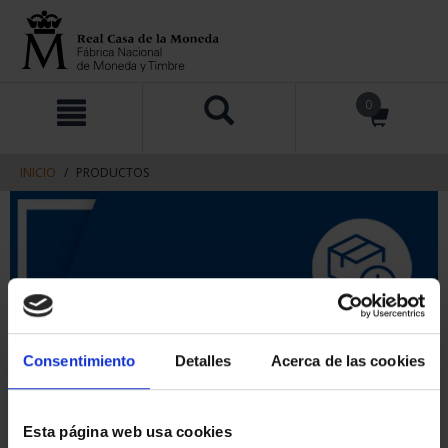
saltar
Saltar
0
al
al
contenido
men
de
navegacin
INICIO
PRODUCTOS
Consentimiento
Detalles
Acerca de las cookies
Esta página web usa cookies