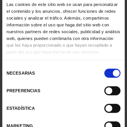
Las cookies de este sitio web se usan para personalizar
el contenido y los anuncios, ofrecer funciones de redes
sociales y analizar el tráfico. Además, compartimos
ORDENAR POR:
información sobre el uso que haga del sitio web con
nuestros partners de redes sociales, publicidad y análisis
web, quienes pueden combinarla con otra información
que les haya proporcionado o que hayan recopilado a
REFINAR
partir del uso que haya hecho de sus servicios.
Selección
NECESARIAS
de
1 Productos encontrados
consentimiento
PREFERENCIAS
ESTADÍSTICA
MARKETING