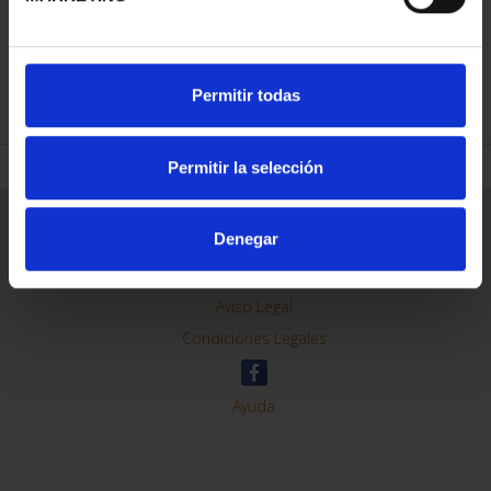
REFINAR
Permitir todas
Permitir la selección
Información General
Denegar
Contacto
Preguntas Frequentes (FAQs)
Aviso Legal
Condiciones Legales
Ayuda