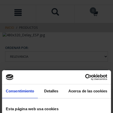
saltar
Saltar
0
al
al
contenido
men
de
navegacin
INICIO
PRODUCTOS
ORDENAR POR:
REFINAR
Consentimiento
Detalles
Acerca de las cookies
1 Productos encontrados
Esta página web usa cookies