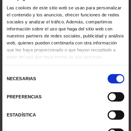
Las cookies de este sitio web se usan para personalizar
el contenido y los anuncios, ofrecer funciones de redes
ORDENAR POR:
sociales y analizar el tráfico. Además, compartimos
información sobre el uso que haga del sitio web con
nuestros partners de redes sociales, publicidad y análisis
web, quienes pueden combinarla con otra información
que les haya proporcionado o que hayan recopilado a
REFINAR
partir del uso que haya hecho de sus servicios.
Selección
1 Productos encontrados
NECESARIAS
de
consentimiento
PREFERENCIAS
ESTADÍSTICA