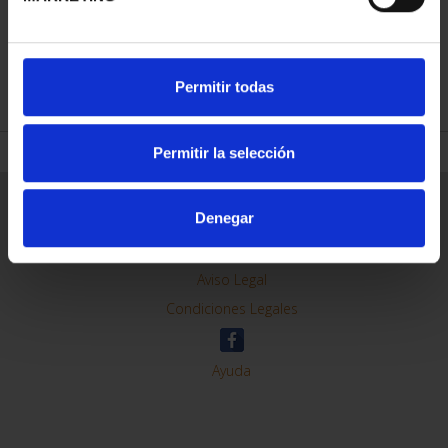
REFINAR
Permitir todas
Permitir la selección
Información General
Denegar
Contacto
Preguntas Frequentes (FAQs)
Aviso Legal
Condiciones Legales
Ayuda