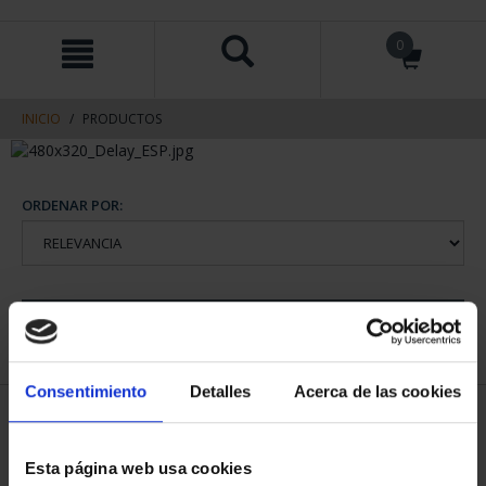
saltar
Saltar
0
al
al
contenido
men
de
navegacin
INICIO
PRODUCTOS
ORDENAR POR:
REFINAR
Consentimiento
Detalles
Acerca de las cookies
1 Productos encontrados
Esta página web usa cookies