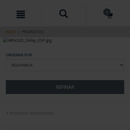
saltar
Saltar
0
al
al
contenido
men
de
navegacin
INICIO
PRODUCTOS
ORDENAR POR:
REFINAR
3 Productos encontrados