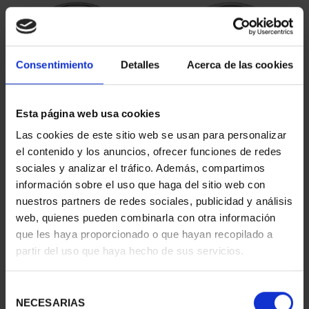
Consentimiento
Detalles
Acerca de las cookies
Esta página web usa cookies
Las cookies de este sitio web se usan para personalizar
MARÍA DE MAEZTU
250 ANIVERSARIO DE
el contenido y los anuncios, ofrecer funciones de redes
(2023) 8 REALES
JORGE JUAN (2023) 8 R...
sociales y analizar el tráfico. Además, compartimos
140,00 €
140,00 €
información sobre el uso que haga del sitio web con
nuestros partners de redes sociales, publicidad y análisis
web, quienes pueden combinarla con otra información
que les haya proporcionado o que hayan recopilado a
partir del uso que haya hecho de sus servicios.
Selección
NECESARIAS
de