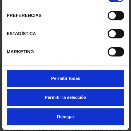
consentimiento
PREFERENCIAS
CIUDADES PATRIMONIO
CIUDADES PATRIMONIO
III - TARRAGONA
III - SEGOVIA
ESTADÍSTICA
73,00 €
73,00 €
MARKETING
Permitir todas
Permitir la selección
Denegar
CIUDADES PATRIMONIO
CIUDADES PATRIMONIO