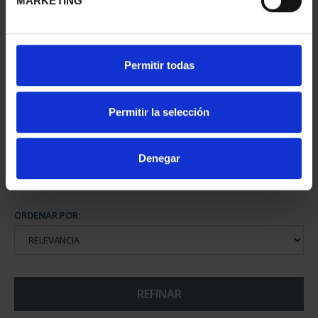
MARKETING
SUSCRIPCIÓN CIUDADES
Permitir todas
PATRIMONIO DE LA
HU...
1.095,00 €
Permitir la selección
Sólo para usuarios
registrados
Denegar
ORDENAR POR:
REFINAR