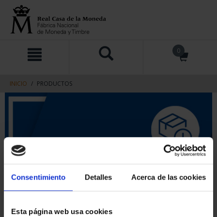
saltar
Saltar
0
al
al
contenido
men
de
navegacin
INICIO
PRODUCTOS
Consentimiento
Detalles
Acerca de las cookies
Esta página web usa cookies