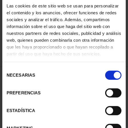
Las cookies de este sitio web se usan para personalizar
el contenido y los anuncios, ofrecer funciones de redes
ORDENAR POR:
sociales y analizar el tráfico. Además, compartimos
información sobre el uso que haga del sitio web con
nuestros partners de redes sociales, publicidad y análisis
web, quienes pueden combinarla con otra información
que les haya proporcionado o que hayan recopilado a
REFINAR
partir del uso que haya hecho de sus servicios.
Selección
NECESARIAS
de
1 Productos encontrados
consentimiento
PREFERENCIAS
ESTADÍSTICA