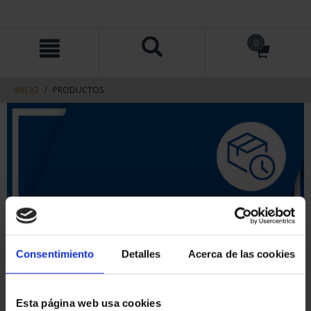
saltar
Saltar
0
al
al
contenido
men
de
navegacin
INICIO
PRODUCTOS
Consentimiento
Detalles
Acerca de las cookies
Esta página web usa cookies