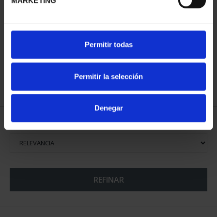
MARKETING
SUSCRIPCIÓN CIUDADES
Permitir todas
PATRIMONIO DE LA
HU...
1.095,00 €
Permitir la selección
Sólo para usuarios
registrados
Denegar
ORDENAR POR:
REFINAR