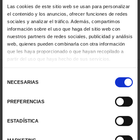
Las cookies de este sitio web se usan para personalizar
el contenido y los anuncios, ofrecer funciones de redes
ORDENAR POR:
sociales y analizar el tráfico. Además, compartimos
información sobre el uso que haga del sitio web con
nuestros partners de redes sociales, publicidad y análisis
web, quienes pueden combinarla con otra información
que les haya proporcionado o que hayan recopilado a
REFINAR
partir del uso que haya hecho de sus servicios.
Selección
NECESARIAS
de
1 Productos encontrados
consentimiento
PREFERENCIAS
ESTADÍSTICA