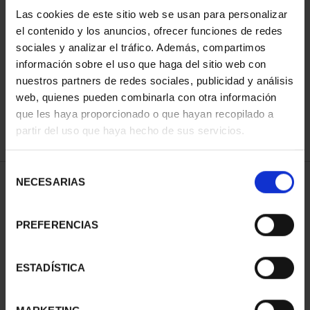
Las cookies de este sitio web se usan para personalizar
el contenido y los anuncios, ofrecer funciones de redes
ORDENAR POR:
sociales y analizar el tráfico. Además, compartimos
información sobre el uso que haga del sitio web con
nuestros partners de redes sociales, publicidad y análisis
web, quienes pueden combinarla con otra información
que les haya proporcionado o que hayan recopilado a
REFINAR
partir del uso que haya hecho de sus servicios.
Selección
NECESARIAS
de
1 Productos encontrados
consentimiento
PREFERENCIAS
ESTADÍSTICA