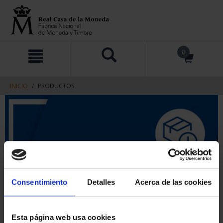
saltar
Saltar
0
al
al
contenido
men
de
navegacin
INICIO
PRODUCTOS
Consentimiento
Detalles
Acerca de las cookies
Esta página web usa cookies