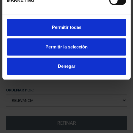
MARKETING
SUSCRIPCIÓN CIUDADES
Permitir todas
PATRIMONIO DE LA
HU...
1.095,00 €
Permitir la selección
Sólo para usuarios
registrados
Denegar
ORDENAR POR:
REFINAR