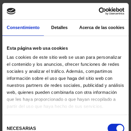
ORDENAR POR:
Consentimiento
Detalles
Acerca de las cookies
Esta página web usa cookies
REFINAR
Las cookies de este sitio web se usan para personalizar
el contenido y los anuncios, ofrecer funciones de redes
sociales y analizar el tráfico. Además, compartimos
3 Productos encontrados
información sobre el uso que haga del sitio web con
nuestros partners de redes sociales, publicidad y análisis
web, quienes pueden combinarla con otra información
que les haya proporcionado o que hayan recopilado a
partir del uso que haya hecho de sus servicios.
Selección
NECESARIAS
de