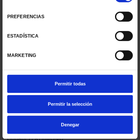
consentimiento
PREFERENCIAS
CIUDADES PATRIMONIO
CIUDADES PATRIMONIO
- ÁVILA
II - SALAMANCA
ESTADÍSTICA
73,00 €
73,00 €
MARKETING
Permitir todas
Permitir la selección
Denegar
CIUDADES PATRIMONIO