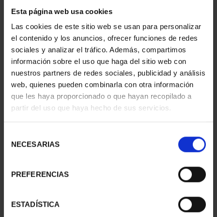
Esta página web usa cookies
Las cookies de este sitio web se usan para personalizar
AÑO GAUDÍ - PARQUE
AÑO GAUDÍ - CASA
el contenido y los anuncios, ofrecer funciones de redes
GÜELL 2 ESCUDOS
MILÁ 8 REALES
sociales y analizar el tráfico. Además, compartimos
1.245,00 €
140,00 €
información sobre el uso que haga del sitio web con
nuestros partners de redes sociales, publicidad y análisis
web, quienes pueden combinarla con otra información
que les haya proporcionado o que hayan recopilado a
partir del uso que haya hecho de sus servicios.
Selección
NECESARIAS
de
consentimiento
PREFERENCIAS
ESTADÍSTICA
AÑO GAUDÍ - SAGRADA
AÑO GAUDÍ - SAGRADA