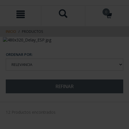
saltar
Saltar
0
al
al
contenido
men
de
navegacin
INICIO
PRODUCTOS
ORDENAR POR:
REFINAR
12 Productos encontrados